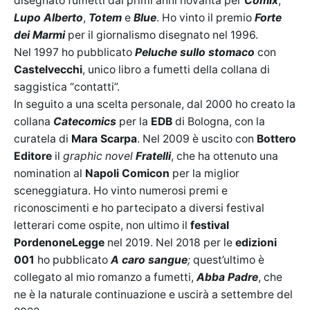
disegnato fumetti dai primi anni novanta per
Comix
,
Lupo Alberto
,
Totem
e
Blue
. Ho vinto il premio
Forte
dei Marmi
per il giornalismo disegnato nel 1996.
Nel 1997 ho pubblicato
Peluche sullo stomaco
con
Castelvecchi
, unico libro a fumetti della collana di
saggistica “contatti”.
In seguito a una scelta personale, dal 2000 ho creato la
collana
Catecomics
per la
EDB
di Bologna, con la
curatela di
Mara Scarpa
. Nel 2009 è uscito con
Bottero
Editore
il
graphic novel
Fratelli
, che ha ottenuto una
nomination al
Napoli Comicon
per la miglior
sceneggiatura. Ho vinto numerosi premi e
riconoscimenti e ho partecipato a diversi festival
letterari come ospite, non ultimo il
festival
PordenoneLegge
nel 2019. Nel 2018 per le
edizioni
001
ho pubblicato
A caro sangue
;
quest’ultimo è
collegato al mio romanzo a fumetti,
Abba Padre
, che
ne è la naturale continuazione e uscirà a settembre del