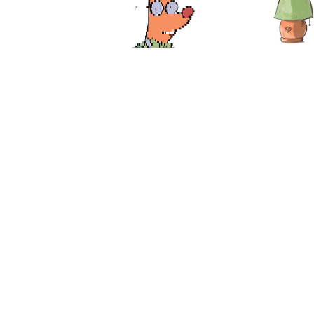
Fb.
/
Be.
/
Inst.
La Gallinella Saggia Comics Prod.
Via Ermete Brandimarte, 42
65123 - Pescara
IT01364410686